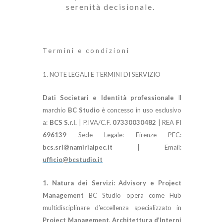
serenità decisionale.
Termini e condizioni
1. NOTE LEGALI E TERMINI DI SERVIZIO
Dati Societari e Identità professionale
Il
marchio
BC Studio
è concesso in uso esclusivo
a:
BCS S.r.l.
| P.IVA/C.F.
07330030482
| REA
FI
696139
Sede Legale: Firenze PEC:
bcs.srl@namirialpec.it
| Email:
ufficio@bcstudio.it
1. Natura dei Servizi: Advisory e Project
Management
BC Studio opera come Hub
multidisciplinare d’eccellenza specializzato in
Project Management
,
Architettura d’Interni